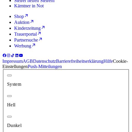
Steirer helfen Steirern
Kärntner in Not
Shop
Auktion
Kinderzeitung
Trauerportal
Partnersuche
Werbung
Impressum
AGB
Datenschutz
Barrierefreiheitserklärung
Hilfe
Cookie-
Einstellungen
Push-Mitteilungen
System
Hell
Dunkel