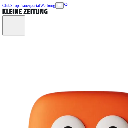
Club
Shop
Trauerportal
Werbung