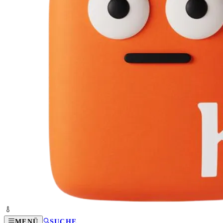
MENÜ
SUCHE