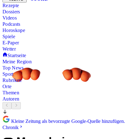
Rezepte
Dossiers
Videos
Podcasts
Horoskope
Spiele
E-Paper
Wetter
Startseite
Meine Region
Top News
Sport
Rubriken
Orte
Themen
Autoren
Kleine Zeitung als bevorzugte Google-Quelle hinzufügen.
Chronik