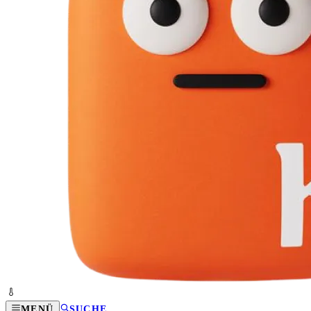
MENÜ
SUCHE