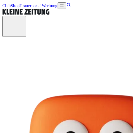
Club
Shop
Trauerportal
Werbung