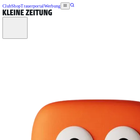
Club
Shop
Trauerportal
Werbung