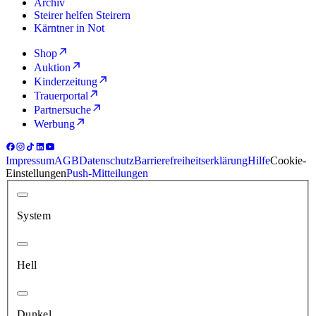
Archiv
Steirer helfen Steirern
Kärntner in Not
Shop
Auktion
Kinderzeitung
Trauerportal
Partnersuche
Werbung
Impressum
AGB
Datenschutz
Barrierefreiheitserklärung
Hilfe
Cookie-
Einstellungen
Push-Mitteilungen
System
Hell
Dunkel