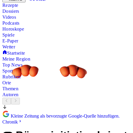
Rezepte
Dossiers
Videos
Podcasts
Horoskope
Spiele
E-Paper
Wetter
Startseite
Meine Region
Top News
Sport
Rubriken
Orte
Themen
Autoren
Kleine Zeitung als bevorzugte Google-Quelle hinzufügen.
Chronik