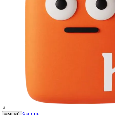
MENÜ
SUCHE