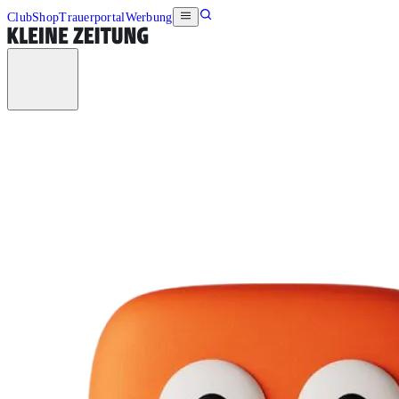
Club
Shop
Trauerportal
Werbung