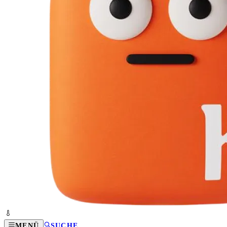
MENÜ
SUCHE