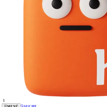
MENÜ
SUCHE