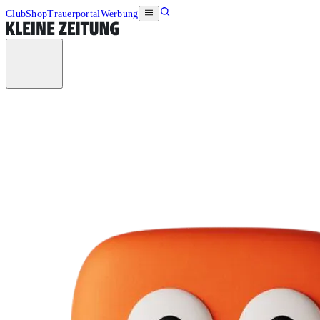
Club
Shop
Trauerportal
Werbung