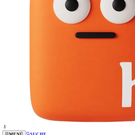
MENÜ
SUCHE