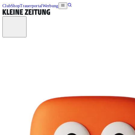
Club
Shop
Trauerportal
Werbung