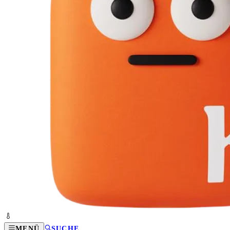
MENÜ
SUCHE