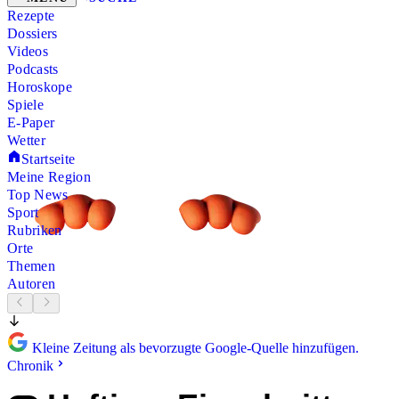
Rezepte
Dossiers
Videos
Podcasts
Horoskope
Spiele
E-Paper
Wetter
Startseite
Meine Region
Top News
Sport
Rubriken
Orte
Themen
Autoren
Kleine Zeitung als bevorzugte Google-Quelle hinzufügen.
Chronik