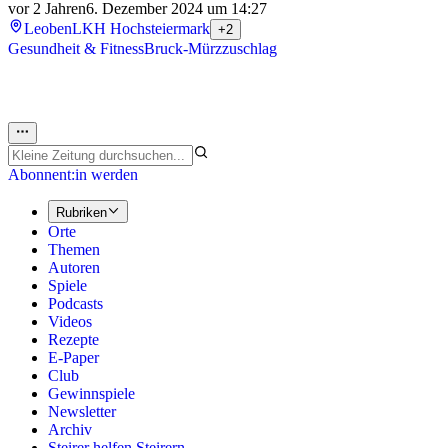
vor 2 Jahren
6. Dezember 2024 um 14:27
Leoben
LKH Hochsteiermark
+2
Gesundheit & Fitness
Bruck-Mürzzuschlag
Abonnent:in werden
Rubriken
Orte
Themen
Autoren
Spiele
Podcasts
Videos
Rezepte
E-Paper
Club
Gewinnspiele
Newsletter
Archiv
Steirer helfen Steirern