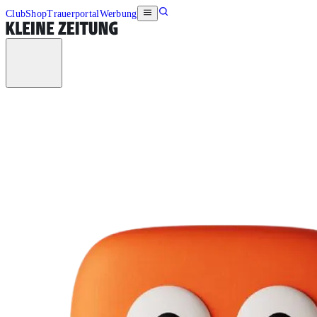
Club
Shop
Trauerportal
Werbung