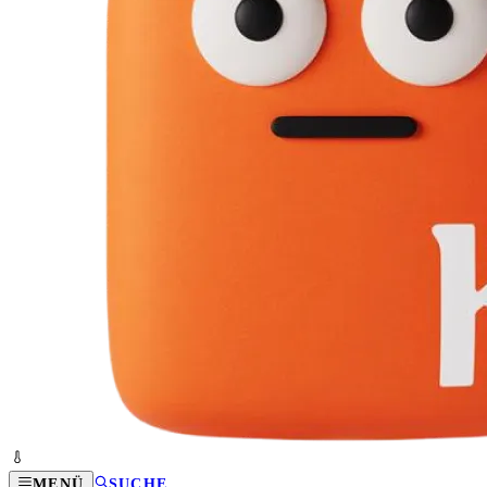
MENÜ
SUCHE