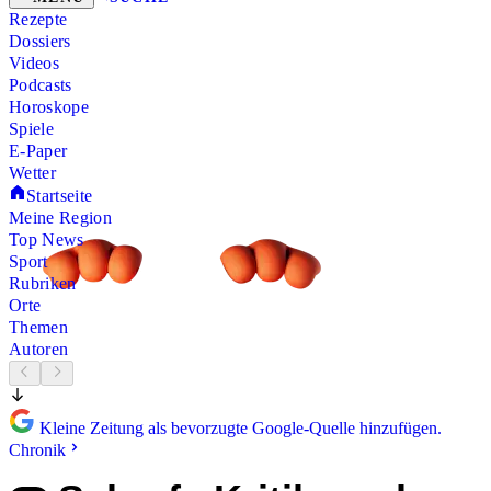
Rezepte
Dossiers
Videos
Podcasts
Horoskope
Spiele
E-Paper
Wetter
Startseite
Meine Region
Top News
Sport
Rubriken
Orte
Themen
Autoren
Kleine Zeitung als bevorzugte Google-Quelle hinzufügen.
Chronik