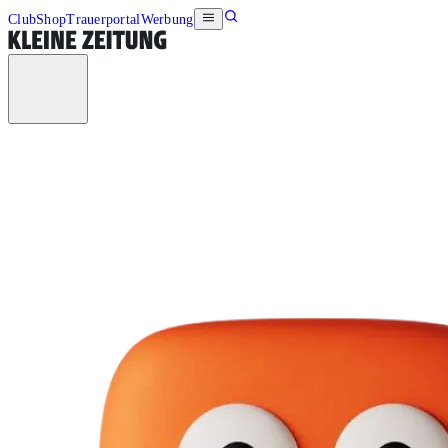
Club
Shop
Trauerportal
Werbung