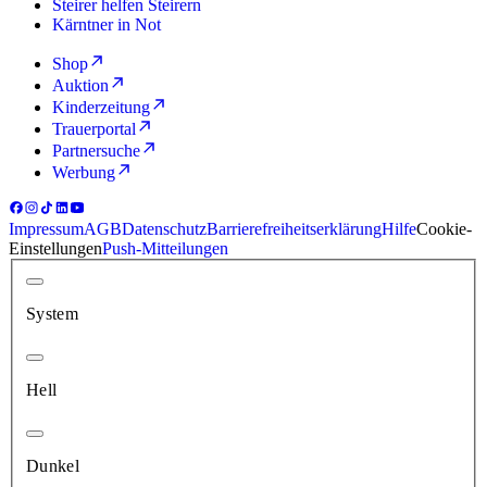
Steirer helfen Steirern
Kärntner in Not
Shop
Auktion
Kinderzeitung
Trauerportal
Partnersuche
Werbung
Impressum
AGB
Datenschutz
Barrierefreiheitserklärung
Hilfe
Cookie-
Einstellungen
Push-Mitteilungen
System
Hell
Dunkel