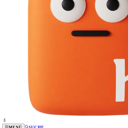
MENÜ
SUCHE