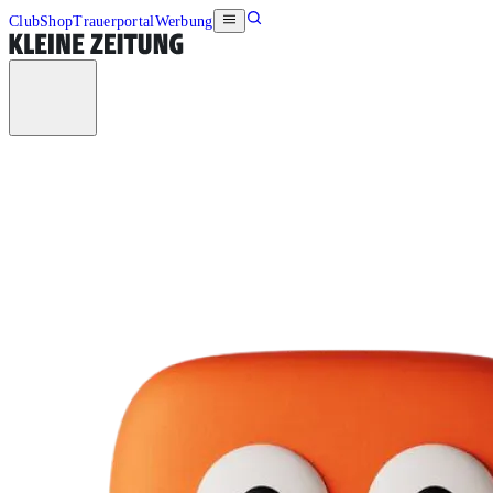
Club
Shop
Trauerportal
Werbung