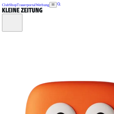
Club
Shop
Trauerportal
Werbung