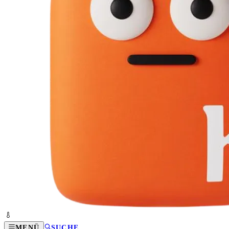
MENÜ
SUCHE