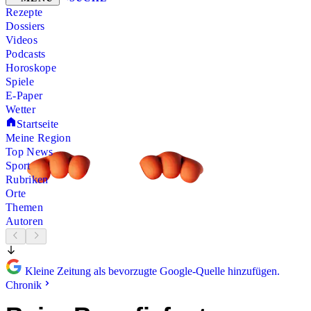
Rezepte
Dossiers
Videos
Podcasts
Horoskope
Spiele
E-Paper
Wetter
Startseite
Meine Region
Top News
Sport
Rubriken
Orte
Themen
Autoren
Kleine Zeitung als bevorzugte Google-Quelle hinzufügen.
Chronik