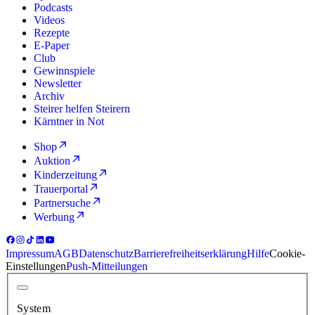
Podcasts
Videos
Rezepte
E-Paper
Club
Gewinnspiele
Newsletter
Archiv
Steirer helfen Steirern
Kärntner in Not
Shop
Auktion
Kinderzeitung
Trauerportal
Partnersuche
Werbung
Impressum
AGB
Datenschutz
Barrierefreiheitserklärung
Hilfe
Cookie-
Einstellungen
Push-Mitteilungen
System