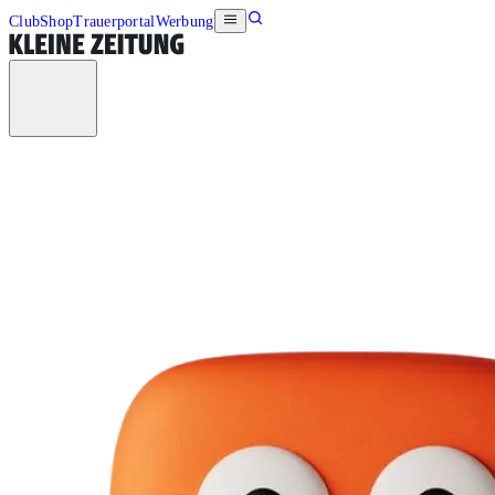
Club
Shop
Trauerportal
Werbung