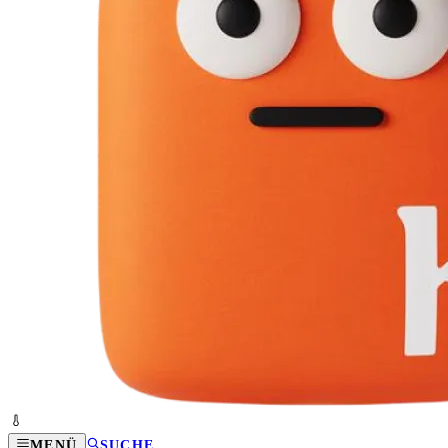
MENÜ
SUCHE