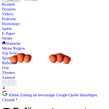
Rezepte
Dossiers
Videos
Podcasts
Horoskope
Spiele
E-Paper
Wetter
Startseite
Meine Region
Top News
Sport
Rubriken
Orte
Themen
Autoren
Kleine Zeitung als bevorzugte Google-Quelle hinzufügen.
Chronik