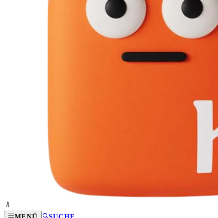
MENÜ
SUCHE