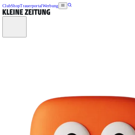
Club
Shop
Trauerportal
Werbung