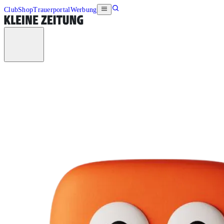
Club
Shop
Trauerportal
Werbung