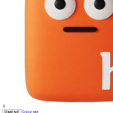
MENÜ
SUCHE