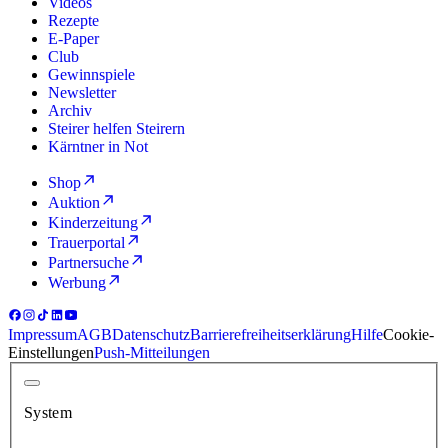
Videos
Rezepte
E-Paper
Club
Gewinnspiele
Newsletter
Archiv
Steirer helfen Steirern
Kärntner in Not
Shop
Auktion
Kinderzeitung
Trauerportal
Partnersuche
Werbung
Impressum
AGB
Datenschutz
Barrierefreiheitserklärung
Hilfe
Cookie-
Einstellungen
Push-Mitteilungen
System