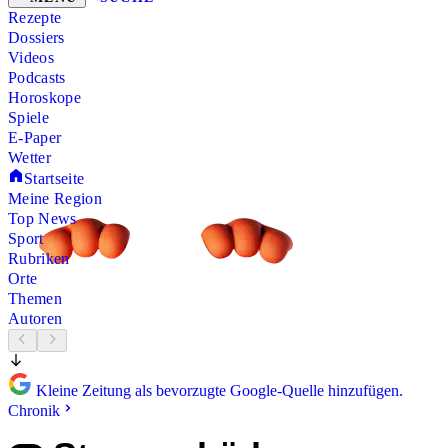
Rezepte
Dossiers
Videos
Podcasts
Horoskope
Spiele
E-Paper
Wetter
Startseite
Meine Region
Top News
Sport
Rubriken
Orte
Themen
Autoren
Kleine Zeitung als bevorzugte Google-Quelle hinzufügen.
Chronik