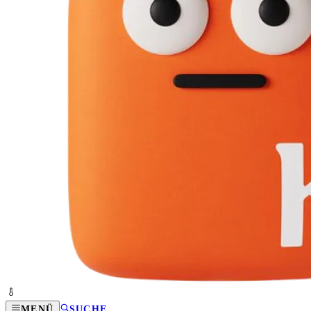
MENÜ
SUCHE