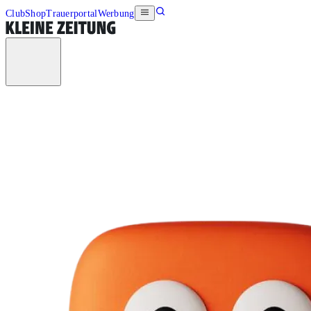
Club
Shop
Trauerportal
Werbung