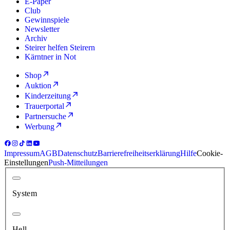
E-Paper
Club
Gewinnspiele
Newsletter
Archiv
Steirer helfen Steirern
Kärntner in Not
Shop
Auktion
Kinderzeitung
Trauerportal
Partnersuche
Werbung
Impressum
AGB
Datenschutz
Barrierefreiheitserklärung
Hilfe
Cookie-
Einstellungen
Push-Mitteilungen
System
Hell