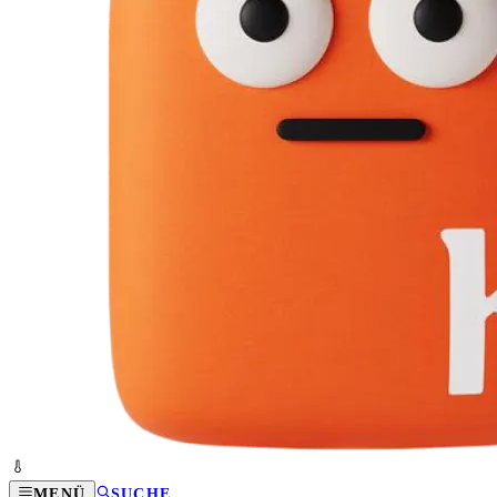
MENÜ
SUCHE