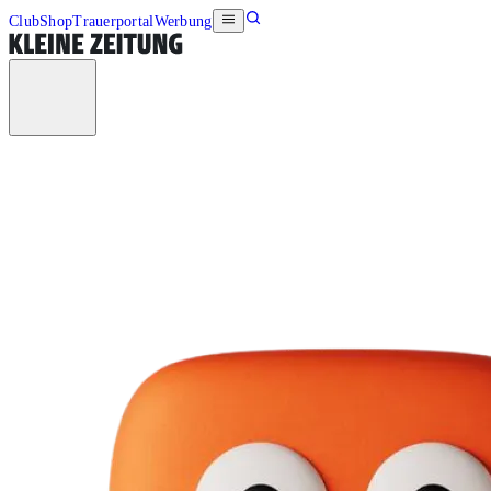
Club
Shop
Trauerportal
Werbung