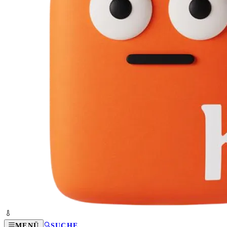
MENÜ
SUCHE