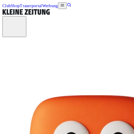
Club
Shop
Trauerportal
Werbung