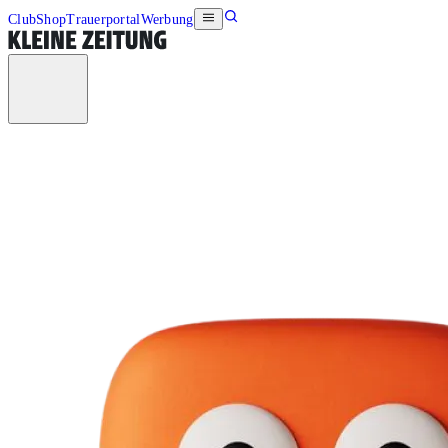
Club
Shop
Trauerportal
Werbung