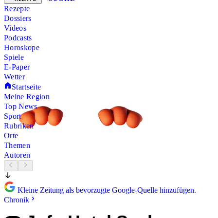
Rezepte
Dossiers
Videos
Podcasts
Horoskope
Spiele
E-Paper
Wetter
Startseite
Meine Region
Top News
Sport
Rubriken
Orte
Themen
Autoren
Kleine Zeitung als bevorzugte Google-Quelle hinzufügen.
Chronik