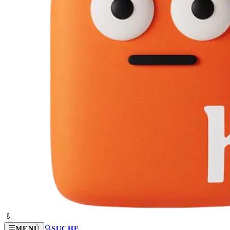
MENÜ
SUCHE