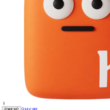
MENÜ
SUCHE