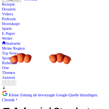
Rezepte
Dossiers
Videos
Podcasts
Horoskope
Spiele
E-Paper
Wetter
Startseite
Meine Region
Top News
Sport
Rubriken
Orte
Themen
Autoren
Kleine Zeitung als bevorzugte Google-Quelle hinzufügen.
Chronik