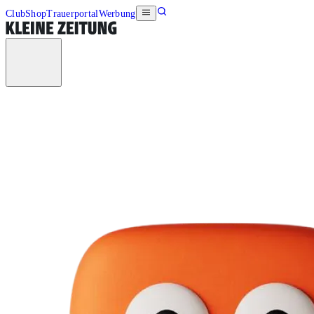
Club
Shop
Trauerportal
Werbung