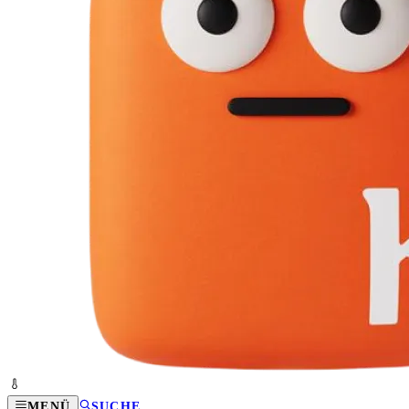
MENÜ
SUCHE