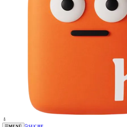
MENÜ
SUCHE