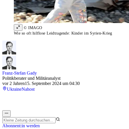
© IMAGO
Wie so oft hilflose Leidtragende: Kinder im Syrien-Krieg
Franz-Stefan Gady
Politikberater und Militäranalyst
vor 2 Jahren
15. September 2024 um 04:30
Ukraine
Nahost
Abonnent:in werden