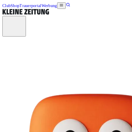
Club
Shop
Trauerportal
Werbung