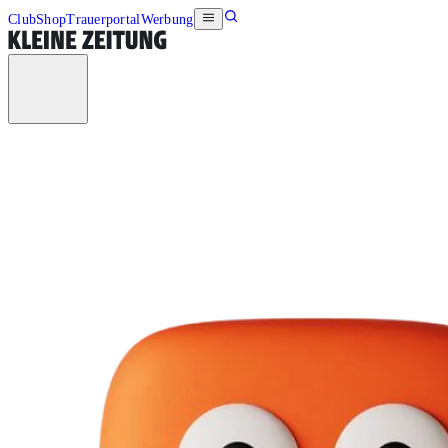
Club
Shop
Trauerportal
Werbung