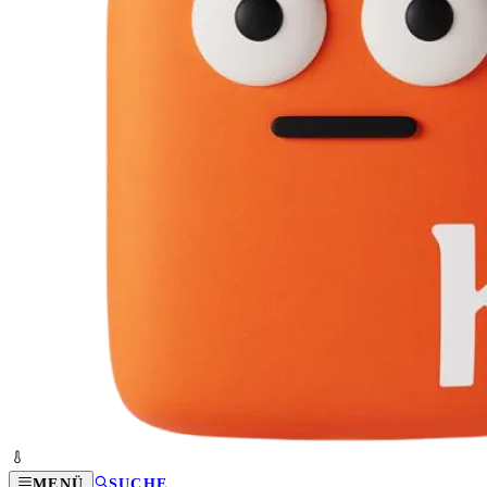
MENÜ
SUCHE