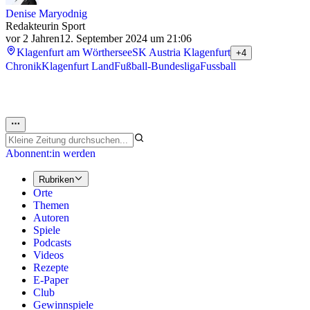
Denise Maryodnig
Redakteurin Sport
vor 2 Jahren
12. September 2024 um 21:06
Klagenfurt am Wörthersee
SK Austria Klagenfurt
+4
Chronik
Klagenfurt Land
Fußball-Bundesliga
Fussball
Abonnent:in werden
Rubriken
Orte
Themen
Autoren
Spiele
Podcasts
Videos
Rezepte
E-Paper
Club
Gewinnspiele