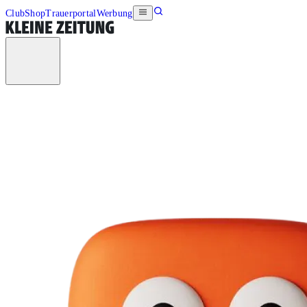
Club
Shop
Trauerportal
Werbung