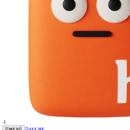
MENÜ
SUCHE