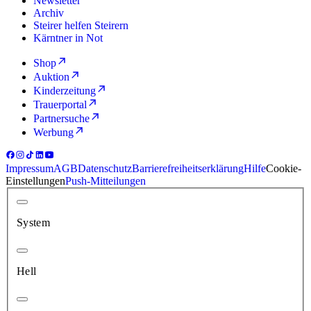
Newsletter
Archiv
Steirer helfen Steirern
Kärntner in Not
Shop
Auktion
Kinderzeitung
Trauerportal
Partnersuche
Werbung
Impressum
AGB
Datenschutz
Barrierefreiheitserklärung
Hilfe
Cookie-
Einstellungen
Push-Mitteilungen
System
Hell