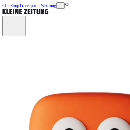
Club
Shop
Trauerportal
Werbung