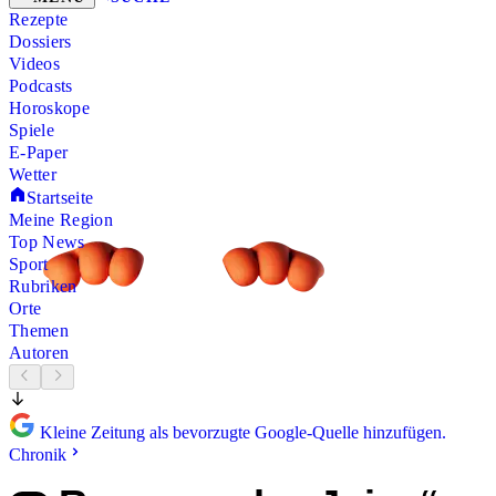
Rezepte
Dossiers
Videos
Podcasts
Horoskope
Spiele
E-Paper
Wetter
Startseite
Meine Region
Top News
Sport
Rubriken
Orte
Themen
Autoren
Kleine Zeitung als bevorzugte Google-Quelle hinzufügen.
Chronik