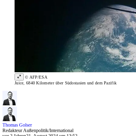
© AFP/ESA
Juice, 6840 Kilometer über Südostasien und dem Pazifik
Thomas Golser
Redakteur Außenpolitik/International
vor 2 Jahren
21. August 2024 um 13:52