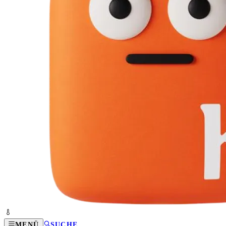
MENÜ
SUCHE