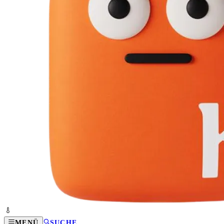
MENÜ
SUCHE