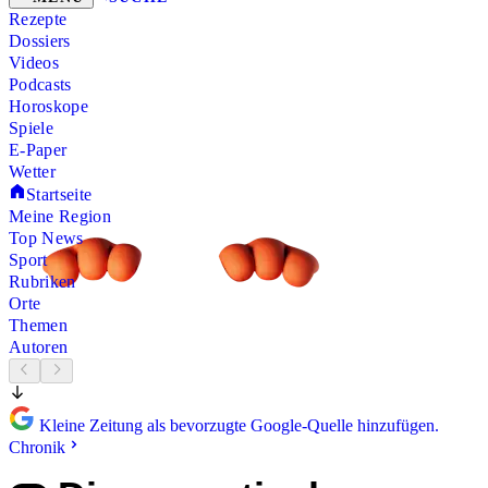
Rezepte
Dossiers
Videos
Podcasts
Horoskope
Spiele
E-Paper
Wetter
Startseite
Meine Region
Top News
Sport
Rubriken
Orte
Themen
Autoren
Kleine Zeitung als bevorzugte Google-Quelle hinzufügen.
Chronik