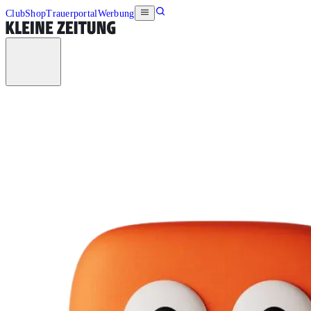
Club
Shop
Trauerportal
Werbung