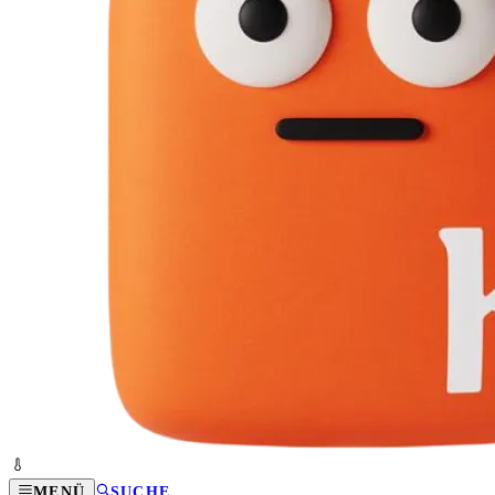
MENÜ
SUCHE