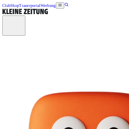
Club
Shop
Trauerportal
Werbung