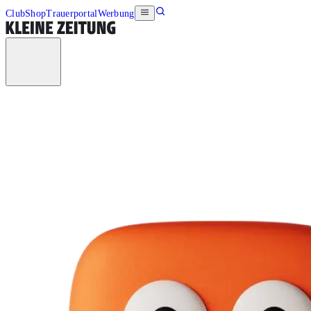
Club
Shop
Trauerportal
Werbung