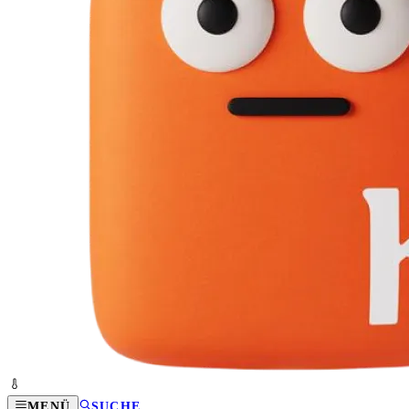
MENÜ
SUCHE