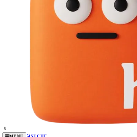
MENÜ
SUCHE