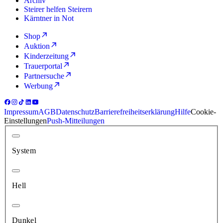
Archiv
Steirer helfen Steirern
Kärntner in Not
Shop
Auktion
Kinderzeitung
Trauerportal
Partnersuche
Werbung
Impressum
AGB
Datenschutz
Barrierefreiheitserklärung
Hilfe
Cookie-
Einstellungen
Push-Mitteilungen
System
Hell
Dunkel