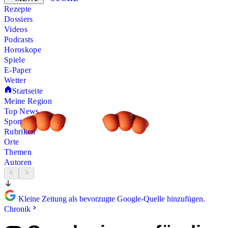
Rezepte
Dossiers
Videos
Podcasts
Horoskope
Spiele
E-Paper
Wetter
Startseite
Meine Region
Top News
Sport
Rubriken
Orte
Themen
Autoren
Kleine Zeitung als bevorzugte Google-Quelle hinzufügen.
Chronik