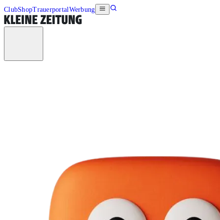
Club
Shop
Trauerportal
Werbung