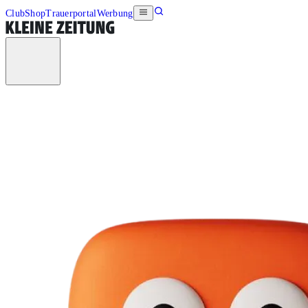
Club
Shop
Trauerportal
Werbung