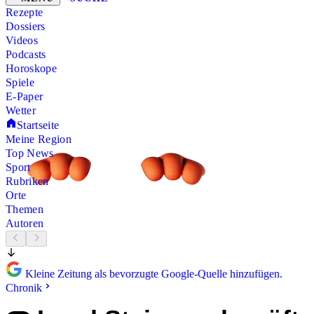
Rezepte
Dossiers
Videos
Podcasts
Horoskope
Spiele
E-Paper
Wetter
Startseite
Meine Region
Top News
Sport
Rubriken
Orte
Themen
Autoren
Kleine Zeitung als bevorzugte Google-Quelle hinzufügen.
Chronik