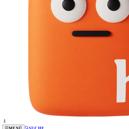
MENÜ
SUCHE