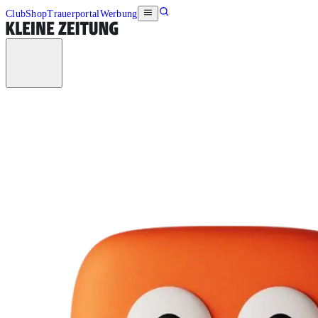
Club
Shop
Trauerportal
Werbung