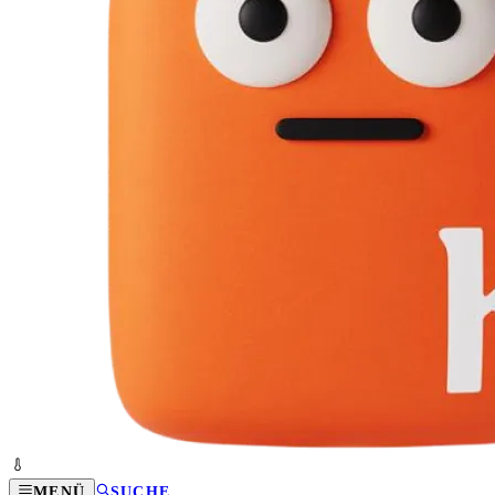
MENÜ
SUCHE