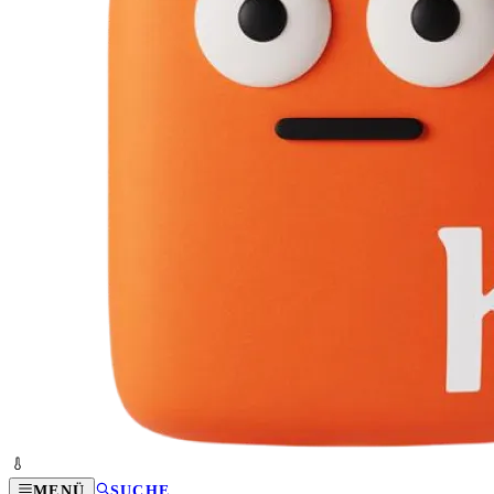
MENÜ
SUCHE