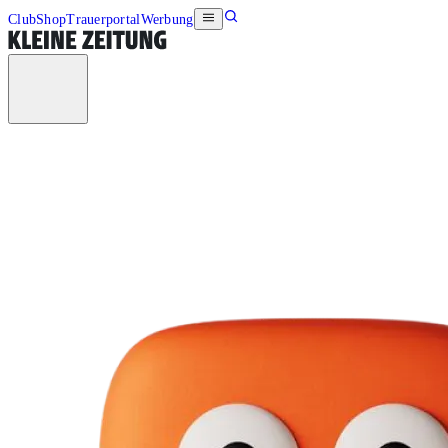
Club
Shop
Trauerportal
Werbung