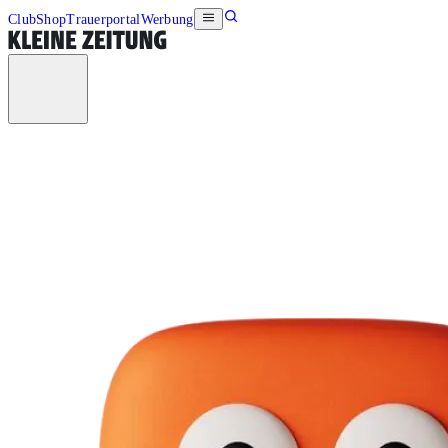
Club
Shop
Trauerportal
Werbung