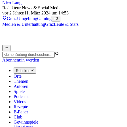
Nico Lang
Redakteur News & Social Media
vor 2 Jahren
11. März 2024 um 14:53
Graz-Umgebung
Gaming
+3
Medien & Unterhaltung
Graz
Leute & Stars
Abonnent:in werden
Rubriken
Orte
Themen
Autoren
Spiele
Podcasts
Videos
Rezepte
E-Paper
Club
Gewinnspiele