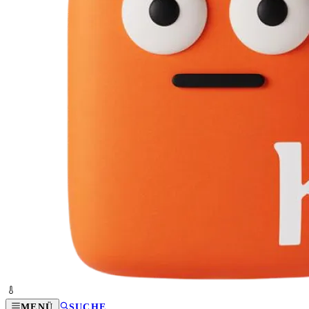
MENÜ
SUCHE