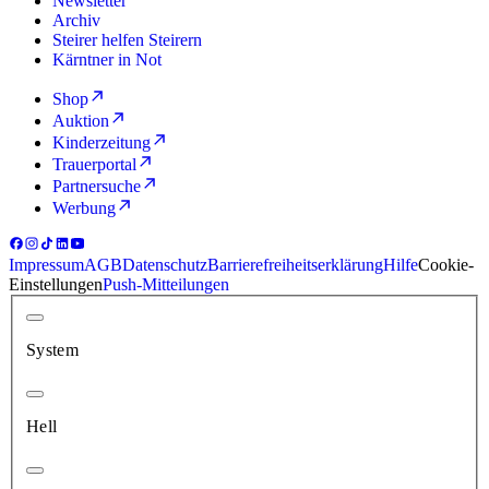
Newsletter
Archiv
Steirer helfen Steirern
Kärntner in Not
Shop
Auktion
Kinderzeitung
Trauerportal
Partnersuche
Werbung
Impressum
AGB
Datenschutz
Barrierefreiheitserklärung
Hilfe
Cookie-
Einstellungen
Push-Mitteilungen
System
Hell