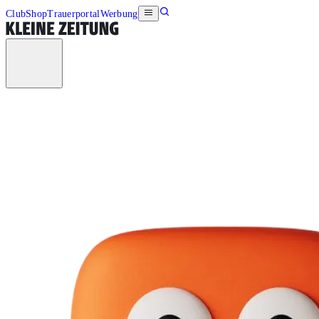
Club
Shop
Trauerportal
Werbung