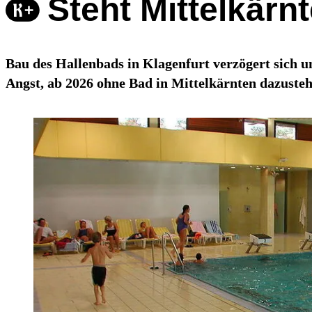
Steht Mittelkärn
Bau des Hallenbads in Klagenfurt verzögert sich u
Angst, ab 2026 ohne Bad in Mittelkärnten dazusteh