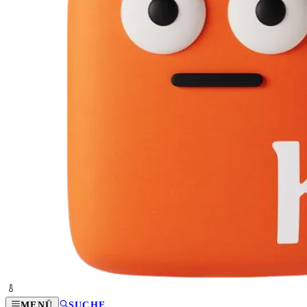
MENÜ
SUCHE