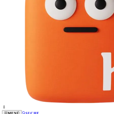
MENÜ
SUCHE