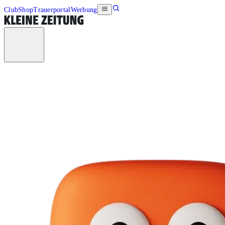
Club
Shop
Trauerportal
Werbung