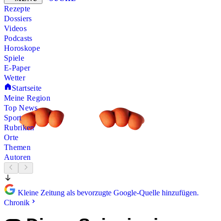
Rezepte
Dossiers
Videos
Podcasts
Horoskope
Spiele
E-Paper
Wetter
Startseite
Meine Region
Top News
Sport
Rubriken
Orte
Themen
Autoren
Kleine Zeitung als bevorzugte Google-Quelle hinzufügen.
Chronik