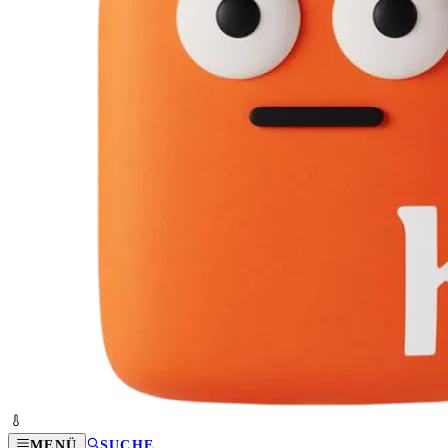
MENÜ
SUCHE