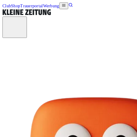
Club
Shop
Trauerportal
Werbung