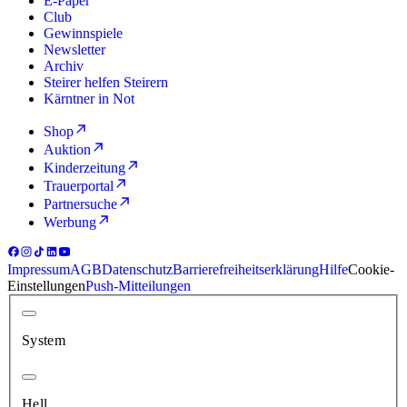
E-Paper
Club
Gewinnspiele
Newsletter
Archiv
Steirer helfen Steirern
Kärntner in Not
Shop
Auktion
Kinderzeitung
Trauerportal
Partnersuche
Werbung
Impressum
AGB
Datenschutz
Barrierefreiheitserklärung
Hilfe
Cookie-
Einstellungen
Push-Mitteilungen
System
Hell