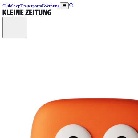
Club
Shop
Trauerportal
Werbung