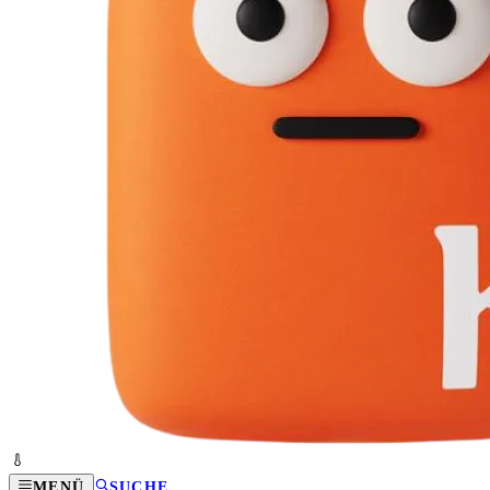
MENÜ
SUCHE