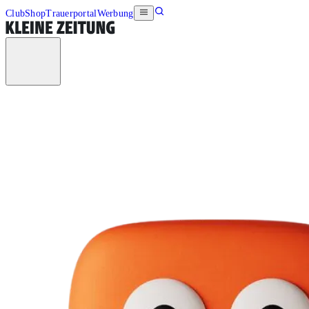
Club
Shop
Trauerportal
Werbung