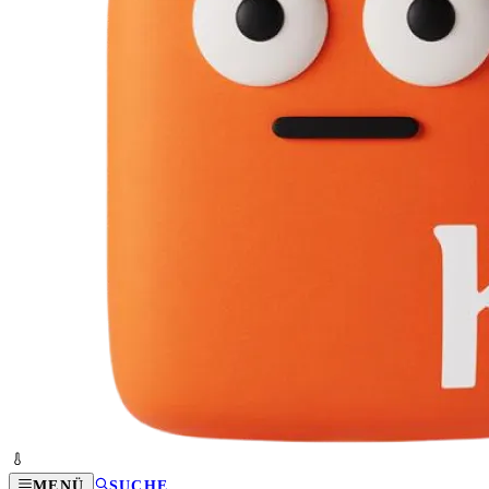
MENÜ
SUCHE