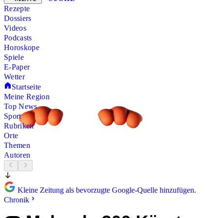
Rezepte
Dossiers
Videos
Podcasts
Horoskope
Spiele
E-Paper
Wetter
Startseite
Meine Region
Top News
Sport
Rubriken
Orte
Themen
Autoren
Kleine Zeitung als bevorzugte Google-Quelle hinzufügen.
Chronik