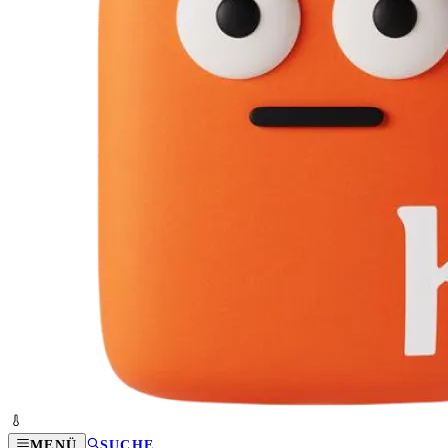
MENÜ
SUCHE