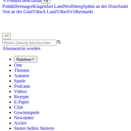
Feldkirchen
Gailtal
+9
Politik
Hermagor
Klagenfurt Land
Wolfsberg
Spittal an der Drau
Sankt
Veit an der Glan
Villach Land
Villach
Völkermarkt
Abonnent:in werden
Rubriken
Orte
Themen
Autoren
Spiele
Podcasts
Videos
Rezepte
E-Paper
Club
Gewinnspiele
Newsletter
Archiv
Steirer helfen Steirern