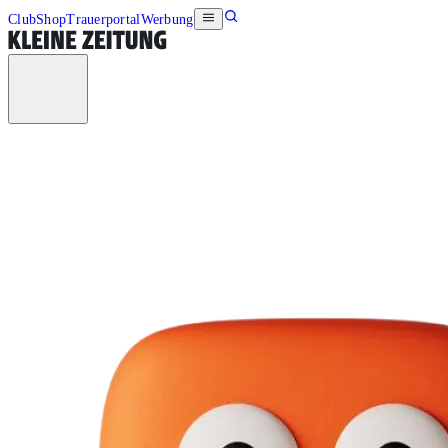
Club
Shop
Trauerportal
Werbung