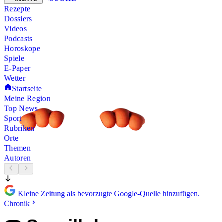
Rezepte
Dossiers
Videos
Podcasts
Horoskope
Spiele
E-Paper
Wetter
Startseite
Meine Region
Top News
Sport
Rubriken
Orte
Themen
Autoren
Kleine Zeitung als bevorzugte Google-Quelle hinzufügen.
Chronik