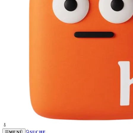
MENÜ
SUCHE