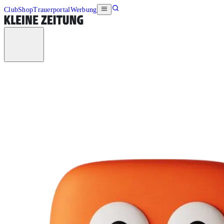
Club
Shop
Trauerportal
Werbung