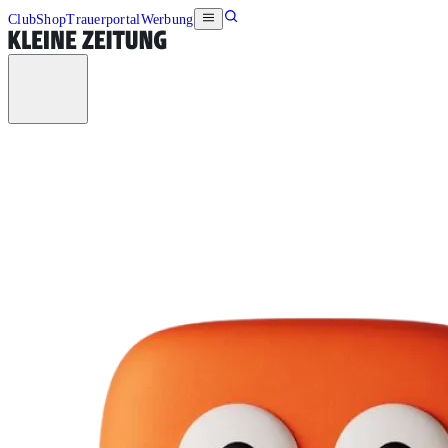
Club
Shop
Trauerportal
Werbung