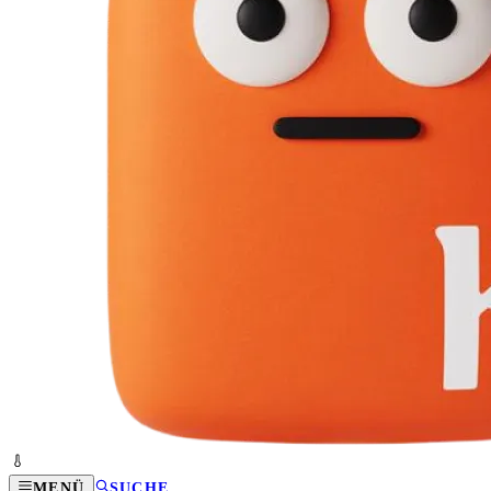
MENÜ
SUCHE