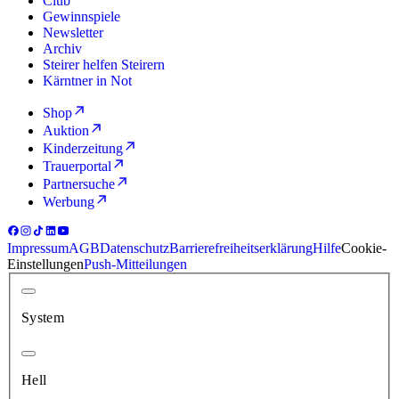
Club
Gewinnspiele
Newsletter
Archiv
Steirer helfen Steirern
Kärntner in Not
Shop
Auktion
Kinderzeitung
Trauerportal
Partnersuche
Werbung
Impressum
AGB
Datenschutz
Barrierefreiheitserklärung
Hilfe
Cookie-
Einstellungen
Push-Mitteilungen
System
Hell