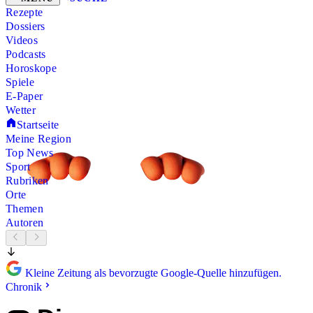
Rezepte
Dossiers
Videos
Podcasts
Horoskope
Spiele
E-Paper
Wetter
Startseite
Meine Region
Top News
Sport
Rubriken
Orte
Themen
Autoren
Kleine Zeitung als bevorzugte Google-Quelle hinzufügen.
Chronik