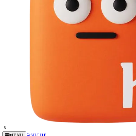
MENÜ
SUCHE