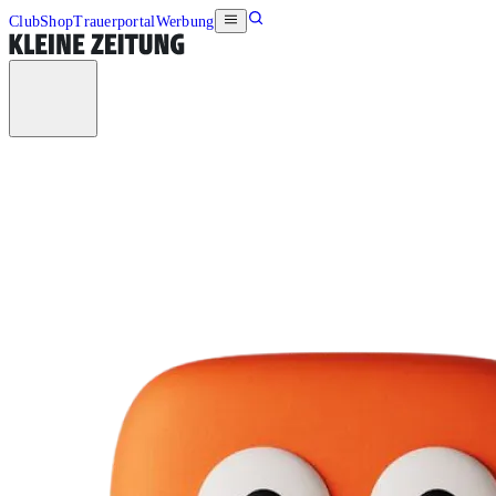
Club
Shop
Trauerportal
Werbung