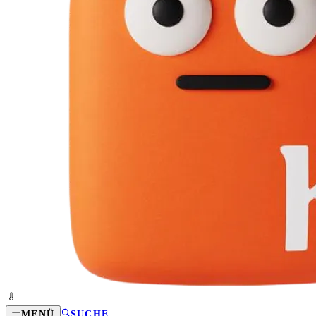
MENÜ
SUCHE