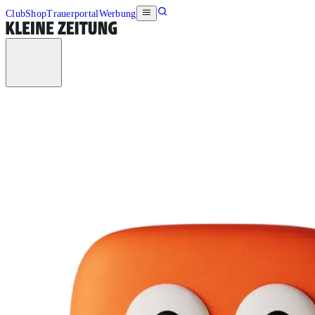
Club
Shop
Trauerportal
Werbung