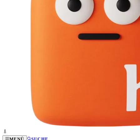
MENÜ
SUCHE