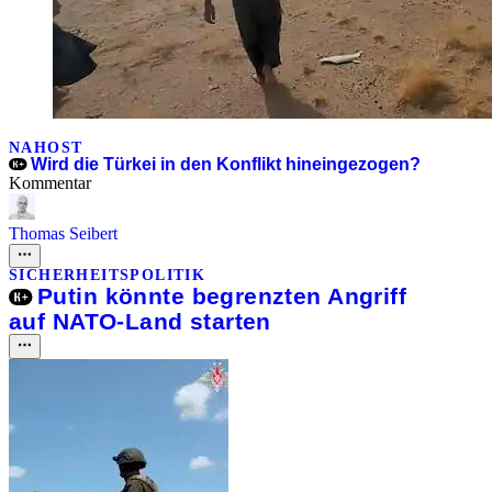
NAHOST
Wird die Türkei in den Konflikt hineingezogen?
Kommentar
Thomas Seibert
SICHERHEITSPOLITIK
Putin könnte begrenzten Angriff
auf NATO-Land starten