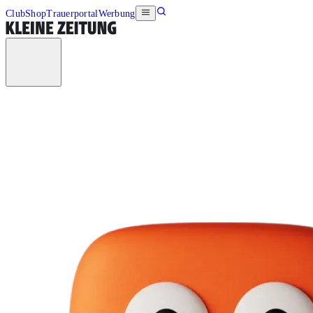
Club
Shop
Trauerportal
Werbung