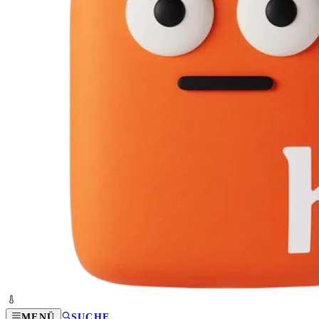
MENÜ
SUCHE