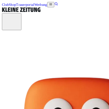
Club
Shop
Trauerportal
Werbung