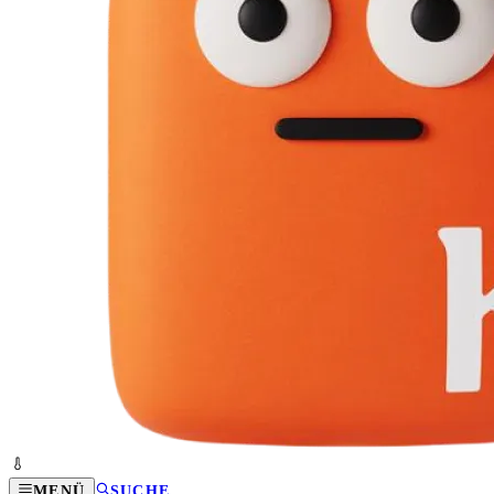
MENÜ
SUCHE