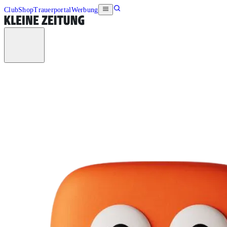
Club
Shop
Trauerportal
Werbung