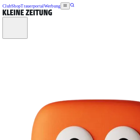
Club
Shop
Trauerportal
Werbung