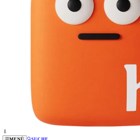
MENÜ
SUCHE