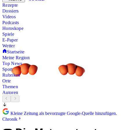
Rezepte
Dossiers
Videos
Podcasts
Horoskope
Spiele
E-Paper
Wetter
Startseite
Meine Region
Top News
Sport
Rubriken
Orte
Themen
Autoren
Kleine Zeitung als bevorzugte Google-Quelle hinzufügen.
Chronik