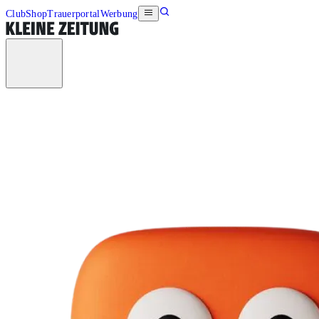
Club
Shop
Trauerportal
Werbung