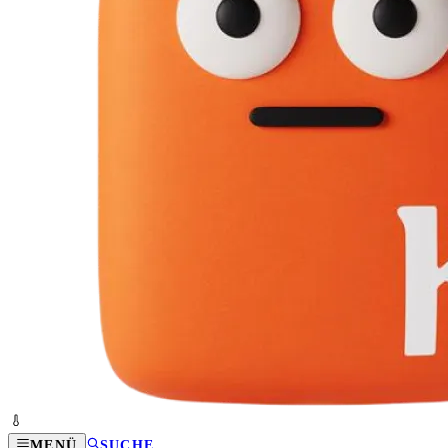
MENÜ
SUCHE