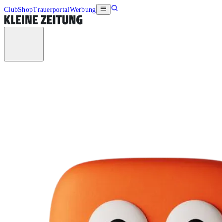
Club
Shop
Trauerportal
Werbung