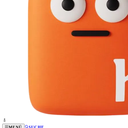
MENÜ
SUCHE