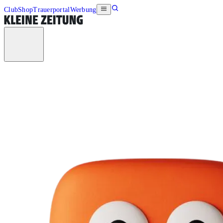
Club
Shop
Trauerportal
Werbung