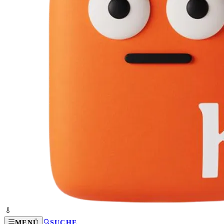
MENÜ
SUCHE