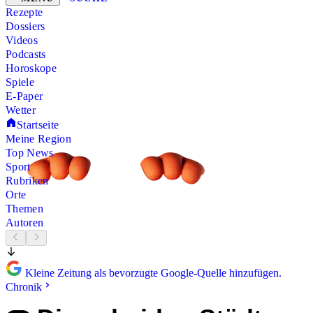
Rezepte
Dossiers
Videos
Podcasts
Horoskope
Spiele
E-Paper
Wetter
Startseite
Meine Region
Top News
Sport
Rubriken
Orte
Themen
Autoren
Kleine Zeitung als bevorzugte Google-Quelle hinzufügen.
Chronik