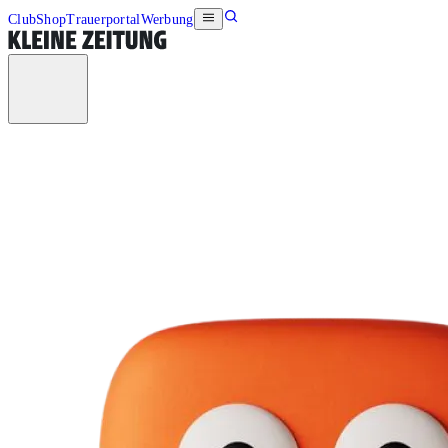
Club
Shop
Trauerportal
Werbung