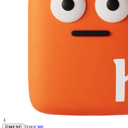
MENÜ
SUCHE