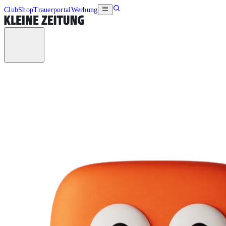
Club
Shop
Trauerportal
Werbung