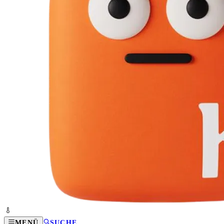
MENÜ
SUCHE